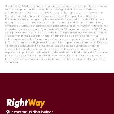
*La oferta de $0 de enganche está sujeta a la aprobación del crédito. No todos los
solicitantes podrán optar a esta oferta. La elegibilidad para esta oferta se
determinará en función de su historial de crédito, ingresos y otros factores. Las
tasas y cargos adicionales, incluidos, entre otros, los impuestos, el título, las
licencias, las tasas de registro y las tasas del concesionario, no están incluidos en
el pago inicial de tan solo $0 y serán su responsabilidad. Se aplican términos y
condiciones. Consulte al concesionario para obtener más información y determinar
si puede optar a esta oferta. Ejemplo de oferta: 72 pagos mensuales de $18.03 por
cada $1,000 prestados al 9% APR. Todos los
términos mostrados son sólo ilustrativos
y sus términos reales pueden variar en función de su perfil de crédito y la
selección de vehículos. Aunque nos esforzamos por asegurar la exactitud de toda la
información en este sitio, la exactitud absoluta no puede ser garantizada. Todos los
vehículos están sujetos a venta previa. Los precios, las especificaciones y la
disponibilidad pueden cambiar sin previo aviso. El concesionario no garantiza, ni
expresa ni implícitamente, la exactitud de los datos publicados, incluidos los precios,
las características o la disponibilidad de los vehículos. Por favor, verifique toda la
información con el concesionario directamente antes de tomar cualquier decisión
de compra.
Encontrar un distribuidor