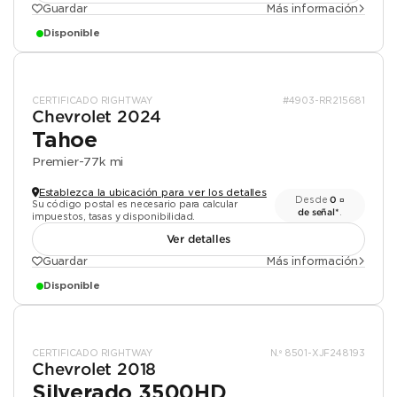
Guardar
Más información
Disponible
CERTIFICADO RIGHTWAY
#4903-RR215681
Chevrolet 2024
Tahoe
Premier
-
77k mi
Establezca la ubicación para ver los detalles
Desde
0 ¤
Su código postal es necesario para calcular
de señal*
.
impuestos, tasas y disponibilidad.
Ver detalles
Guardar
Más información
Disponible
CERTIFICADO RIGHTWAY
N.º 8501-XJF248193
Chevrolet 2018
Silverado 3500HD