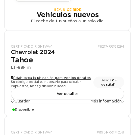
HEY, NICE RIDE
Vehículos nuevos
El coche de tus sueños a un solo clic.
CERTIFICADO RIGHTWAY
#8217-RR181294
Chevrolet 2024
Tahoe
LT
-
88k mi
Establezca la ubicación para ver los detalles
Desde
0 ¤
Su código postal es necesario para calcular
de señal*
.
impuestos, tasas y disponibilidad.
Ver detalles
Guardar
Más información
Disponible
CERTIFICADO RIGHTWAY
#8981-RR174258