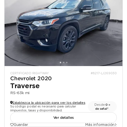
CERTIFICADO RIGHTWAY
#8217-LJ269030
Chevrolet 2020
Traverse
RS
-
63k mi
Establezca la ubicación para ver los detalles
Desde
0 ¤
Su código postal es necesario para calcular
de señal*
.
impuestos, tasas y disponibilidad.
Ver detalles
Guardar
Más información