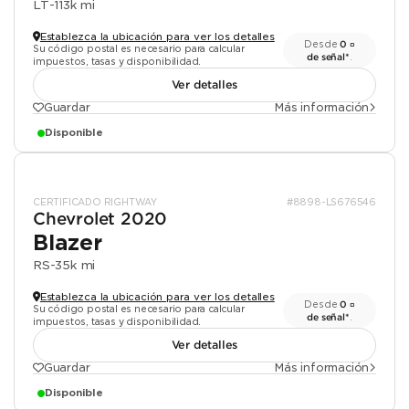
LT
-
113k mi
Establezca la ubicación para ver los detalles
Desde
0 ¤
Su código postal es necesario para calcular
de señal*
.
impuestos, tasas y disponibilidad.
Ver detalles
Guardar
Más información
Disponible
CERTIFICADO RIGHTWAY
#8898-LS676546
Chevrolet 2020
Blazer
RS
-
35k mi
Establezca la ubicación para ver los detalles
Desde
0 ¤
Su código postal es necesario para calcular
de señal*
.
impuestos, tasas y disponibilidad.
Ver detalles
Guardar
Más información
Disponible