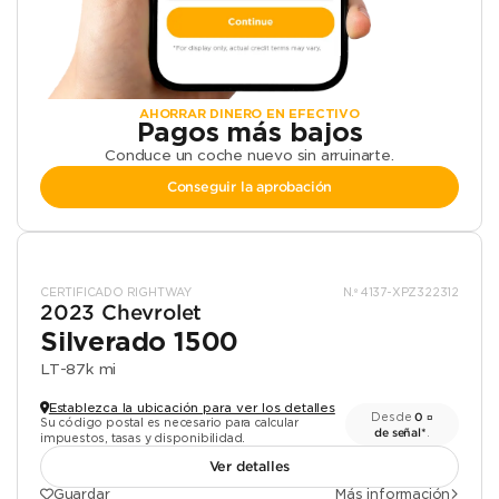
AHORRAR DINERO EN EFECTIVO
Pagos más bajos
Conduce un coche nuevo sin arruinarte.
Conseguir la aprobación
CERTIFICADO RIGHTWAY
N.º 4137-XPZ322312
2023 Chevrolet
Silverado 1500
LT
-
87k mi
Establezca la ubicación para ver los detalles
Desde
0 ¤
Su código postal es necesario para calcular
de señal*
.
impuestos, tasas y disponibilidad.
Ver detalles
Guardar
Más información