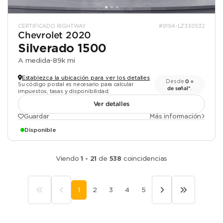
CERTIFICADO RIGHTWAY
#9194-LZ330532
Chevrolet 2020
Silverado 1500
A medida
-
89k mi
Establezca la ubicación para ver los detalles
Desde
0 ¤
Su código postal es necesario para calcular
de señal*
.
impuestos, tasas y disponibilidad.
Ver detalles
Guardar
Más información
Disponible
Viendo
1 - 21
de
538
coincidencias
1
2
3
4
5