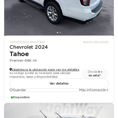
CERTIFICADO RIGHTWAY
#4300-RR126595
Chevrolet 2024
Tahoe
Premier
-
68k mi
Establezca la ubicación para ver los detalles
Desde
0 ¤
Su código postal es necesario para calcular
de señal*
.
impuestos, tasas y disponibilidad.
Ver detalles
Guardar
Más información
Disponible