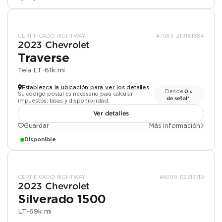
CERTIFICADO RIGHTWAY
#7083-ZPJ161684
2023 Chevrolet
Traverse
Tela LT
-
61k mi
Establezca la ubicación para ver los detalles
Desde
0 ¤
Su código postal es necesario para calcular
de señal*
.
impuestos, tasas y disponibilidad.
Ver detalles
Guardar
Más información
Disponible
CERTIFICADO RIGHTWAY
#4300-PZ313719
2023 Chevrolet
Silverado 1500
LT
-
69k mi