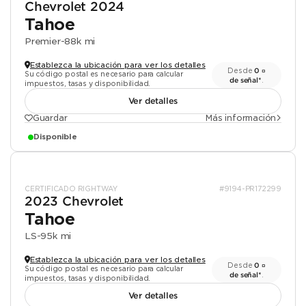
Chevrolet 2024
Tahoe
Premier
-
88k mi
Establezca la ubicación para ver los detalles
Desde
0 ¤
Su código postal es necesario para calcular
de señal*
.
impuestos, tasas y disponibilidad.
Ver detalles
Guardar
Más información
Disponible
CERTIFICADO RIGHTWAY
#9194-PR172299
2023 Chevrolet
Tahoe
LS
-
95k mi
Establezca la ubicación para ver los detalles
Desde
0 ¤
Su código postal es necesario para calcular
de señal*
.
impuestos, tasas y disponibilidad.
Ver detalles