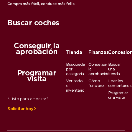
Compra más fácil, conduce más feliz.
Buscar coches
Conseguir la
aprobación
Tienda
Finanzas
Concesion
Búsqueda
Conseguir
Buscar
por
la
una
Programar
categoría
aprobación
tienda
visita
Ver todo
Cómo
Leer los
el
funciona
comentarios
inventario
Programar
una visita
¿Listo para empezar?
Solicitar hoy