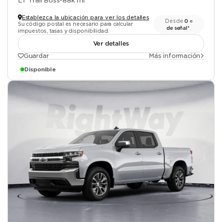
LT Trail Boss
-
88k mi
Establezca la ubicación para ver los detalles
Desde
0 ¤
Su código postal es necesario para calcular
de señal*
.
impuestos, tasas y disponibilidad.
Ver detalles
Guardar
Más información
Disponible