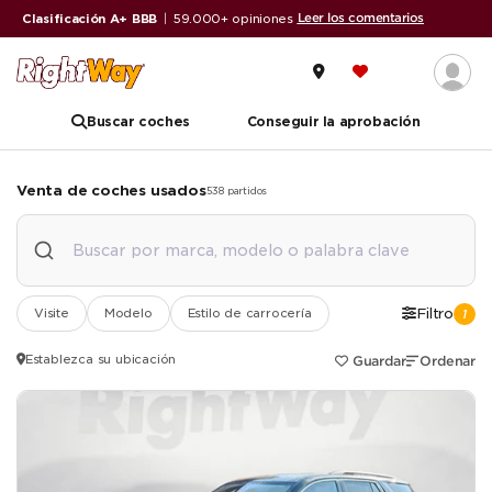
Leer los comentarios
Clasificación A+ BBB
|
59.000+ opiniones
Buscar coches
Conseguir la aprobación
Venta de coches usados
538 partidos
Visite
Modelo
Estilo de carrocería
Filtro
1
Establezca su ubicación
Guardar
Ordenar